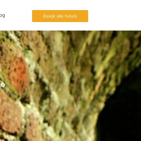
og
Bekijk alle hotels
mo