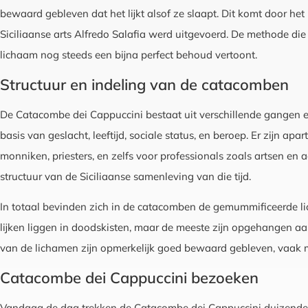
bewaard gebleven dat het lijkt alsof ze slaapt. Dit komt door het
Siciliaanse arts Alfredo Salafia werd uitgevoerd. De methode die 
lichaam nog steeds een bijna perfect behoud vertoont.
Structuur en indeling van de catacomben
De Catacombe dei Cappuccini bestaat uit verschillende gangen en
basis van geslacht, leeftijd, sociale status, en beroep. Er zijn a
monniken, priesters, en zelfs voor professionals zoals artsen en 
structuur van de Siciliaanse samenleving van die tijd.
In totaal bevinden zich in de catacomben de gemummificeerde
lijken liggen in doodskisten, maar de meeste zijn opgehangen aan
van de lichamen zijn opmerkelijk goed bewaard gebleven, vaak me
Catacombe dei Cappuccini bezoeken
Vandaag de dag trekken de Catacombe dei Cappuccini duizenden