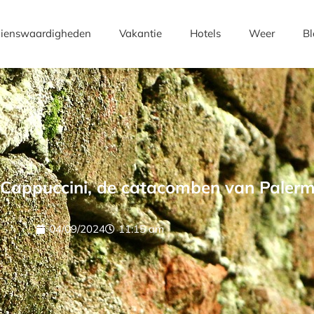
ienswaardigheden
Vakantie
Hotels
Weer
Bl
Cappuccini, de catacomben van Paler
04/09/2024
11:15 am