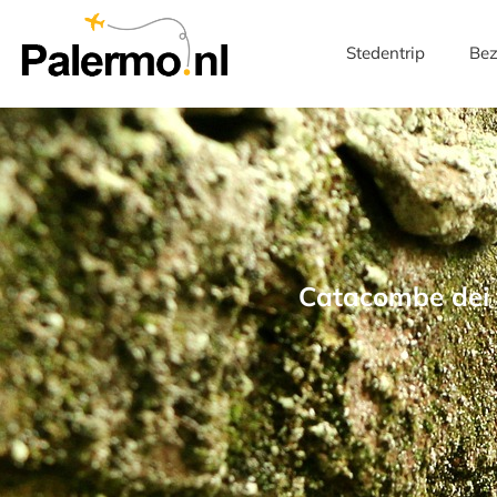
Stedentrip
Bez
Catacombe dei 