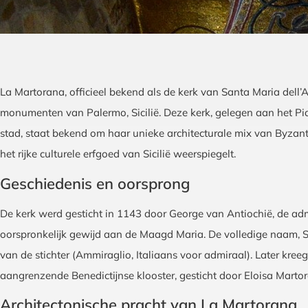
La Martorana, officieel bekend als de kerk van Santa Maria dell
monumenten van Palermo, Sicilië. Deze kerk, gelegen aan het Piaz
stad, staat bekend om haar unieke architecturale mix van Byzant
het rijke culturele erfgoed van Sicilië weerspiegelt.
Geschiedenis en oorsprong
De kerk werd gesticht in 1143 door George van Antiochië, de admi
oorspronkelijk gewijd aan de Maagd Maria. De volledige naam, San
van de stichter (Ammiraglio, Italiaans voor admiraal). Later kre
aangrenzende Benedictijnse klooster, gesticht door Eloisa Mart
Architectonische pracht van La Martorana