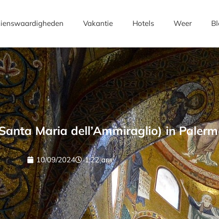
ienswaardigheden
Vakantie
Hotels
Weer
Bl
Santa Maria dell’Ammiraglio) in Palerm
10/09/2024
1:22 am