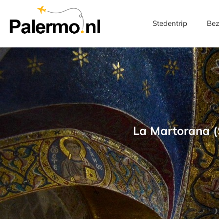
Stedentrip
Bez
La Martorana (