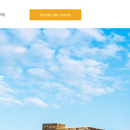
og
Bekijk alle hotels
t!