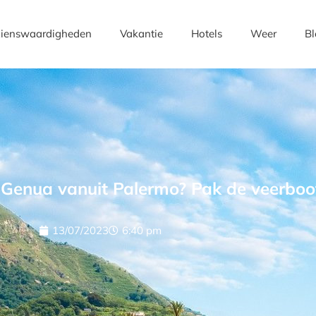
ienswaardigheden
Vakantie
Hotels
Weer
Bl
 Genua vanuit Palermo? Pak de veerboo
13/07/2023
6:40 pm